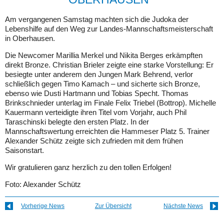
KONTAKT
Am vergangenen Samstag machten sich die Judoka der
Lebenshilfe auf den Weg zur Landes-Mannschaftsmeisterschaft
LEICHTE SPRACHE
in Oberhausen.
Die Newcomer Marillia Merkel und Nikita Berges erkämpften
direkt Bronze. Christian Brieler zeigte eine starke Vorstellung: Er
besiegte unter anderem den Jungen Mark Behrend, verlor
schließlich gegen Timo Kamach – und sicherte sich Bronze,
ebenso wie Dusti Hartmann und Tobias Specht. Thomas
Brinkschnieder unterlag im Finale Felix Triebel (Bottrop). Michelle
Kauermann verteidigte ihren Titel vom Vorjahr, auch Phil
Taraschinski belegte den ersten Platz. In der
Mannschaftswertung erreichten die Hammeser Platz 5. Trainer
Alexander Schütz zeigte sich zufrieden mit dem frühen
Saisonstart.
Wir gratulieren ganz herzlich zu den tollen Erfolgen!
Foto: Alexander Schütz
Vorherige News
Zur Übersicht
Nächste News