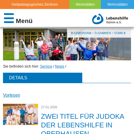
Heilpädagogisches Zentrum
Werkstätten
Wohnstätten
IDEEN UND BESCHWERDEN
☰
Menü
TERMINE
THEMEN UND RECHT: LEBEN MIT BEHINDERUNG
STELLENANGEBOTE
Sie befinden sich hier:
Service
/
News
/
FERIENFREIZEITEN – ANBIETER
DETAILS
FOTOGALERIE
Vorlesen
LINKS
27.01.2026
ENGAGEMENT & EHRENAMT
ZWEI TITEL FÜR JUDOKA
DER LEBENSHILFE IN
SPENDEN & HELFEN
OBERHAUSEN