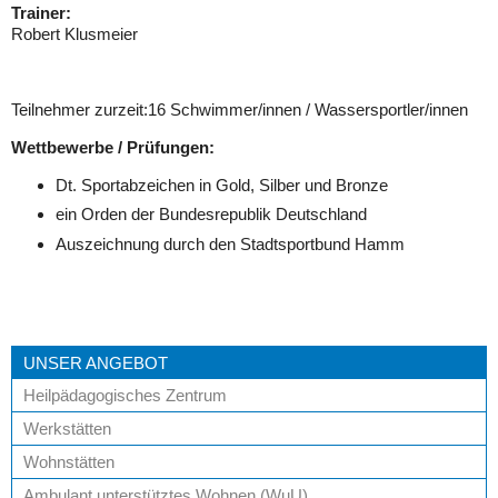
Trainer:
LEICHTE SPRACHE
Robert Klusmeier
Teilnehmer zurzeit:16 Schwimmer/innen / Wassersportler/innen
Wettbewerbe / Prüfungen:
Dt. Sportabzeichen in Gold, Silber und Bronze
ein Orden der Bundesrepublik Deutschland
Auszeichnung durch den Stadtsportbund Hamm
UNSER ANGEBOT
Heilpädagogisches Zentrum
Werkstätten
Wohnstätten
Ambulant unterstütztes Wohnen (WuU)