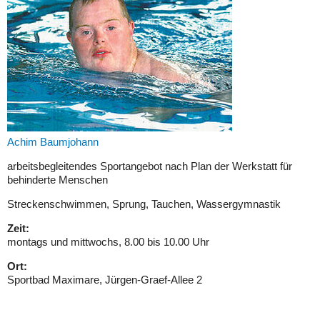
SCHWIMMEN
TISCHTENNIS
LAUFEN & WALKING
SPORTABZEICHEN
Achim Baumjohann
TANZSPORT
arbeitsbegleitendes Sportangebot nach Plan der Werkstatt für
behinderte Menschen
SERVICE
Streckenschwimmen, Sprung, Tauchen, Wassergymnastik
Zeit:
ENGAGEMENT & EHRENAMT
montags und mittwochs, 8.00 bis 10.00 Uhr
Ort:
SPENDEN & HELFEN
Sportbad Maximare, Jürgen-Graef-Allee 2
KONTAKT