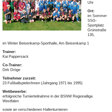
Uhr
SCHWIMMEN
Ort:
im Sommer
TISCHTENNIS
SSG-
Sportplatz
Grünstraße
LAUFEN & WALKING
135,
im Winter Beisenkamp-Sporthalle, Am Beisenkamp 1
SPORTABZEICHEN
Trainer:
Kai Pappersack
TANZSPORT
Co-Trainer:
SERVICE
Dirk Dröge
Teilnehmer zurzeit:
ENGAGEMENT & EHRENAMT
23 Fußballspieler/innen (Jahrgang 1971 bis 1995)
Wettbewerbe:
SPENDEN & HELFEN
erfolgreiche Turnierteilnahme in der BSNW Regionalliga
Westfalen
KONTAKT
sowie an verschiedenen Hallenturnieren