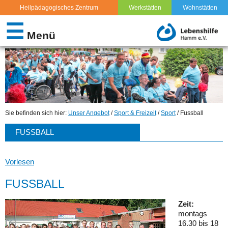
Heilpädagogisches Zentrum
Werkstätten
Wohnstätten
FAMILIENUNTERSTÜTZENDER DIENST (FUD)
☰
Menü
EXTERNE TAGESSTRUKTUR
SPORT & FREIZEIT
REHA-SPORT
Sie befinden sich hier:
Unser Angebot
/
Sport & Freizeit
/
Sport
/ Fussball
FREIZEITANGEBOTE
FUSSBALL
SPORT
Vorlesen
JUDO
FUSSBALL
FUSSBALL
Zeit:
montags
TURNIERKEGELN
16.30 bis 18