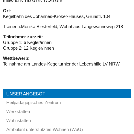
mittwochs 16.00 bis 17.30 Uhr
SCHWIMMEN
Ort:
Kegelbahn des Johannes-Kroker-Hauses, Grünstr. 104
TISCHTENNIS
Trainerin:Monika Biesterfeld, Wohnhaus Langewanneweg 218
Teilnehmer zurzeit:
LAUFEN & WALKING
Gruppe 1: 6 Kegler/innen
Gruppe 2: 12 Kegler/innen
SPORTABZEICHEN
Wettbewerb:
Teilnahme am Landes-Kegelturnier der Lebenshilfe LV NRW
TANZSPORT
SERVICE
UNSER ANGEBOT
ENGAGEMENT & EHRENAMT
Heilpädagogisches Zentrum
Werkstätten
SPENDEN & HELFEN
Wohnstätten
KONTAKT
Ambulant unterstütztes Wohnen (WuU)