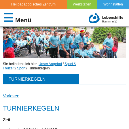
Heilpädagogisches Zentrum
Werkstätten
Wohnstätten
FAMILIENUNTERSTÜTZENDER DIENST (FUD)
☰
Menü
EXTERNE TAGESSTRUKTUR
SPORT & FREIZEIT
REHA-SPORT
Sie befinden sich hier:
Unser Angebot
/
Sport &
FREIZEITANGEBOTE
Freizeit
/
Sport
/ Turnierkegeln
SPORT
TURNIERKEGELN
JUDO
Vorlesen
TURNIERKEGELN
FUSSBALL
Zeit
:
TURNIERKEGELN